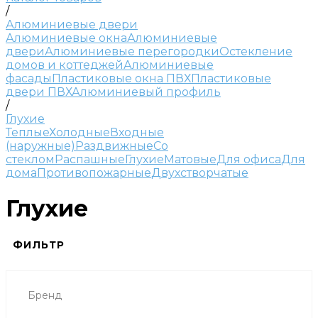
/
Алюминиевые двери
Алюминиевые окна
Алюминиевые
двери
Алюминиевые перегородки
Остекление
домов и коттеджей
Алюминиевые
фасады
Пластиковые окна ПВХ
Пластиковые
двери ПВХ
Алюминиевый профиль
/
Глухие
Теплые
Холодные
Входные
(наружные)
Раздвижные
Со
стеклом
Распашные
Глухие
Матовые
Для офиса
Для
дома
Противопожарные
Двухстворчатые
Глухие
ФИЛЬТР
Бренд