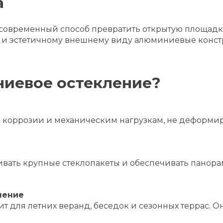
а
современный способ превратить открытую площадку
и и эстетичному внешнему виду алюминиевые конст
иевое остекление?
оррозии и механическим нагрузкам, не деформиру
ивать крупные стеклопакеты и обеспечивать панора
ление
т для летних веранд, беседок и сезонных террас. Он