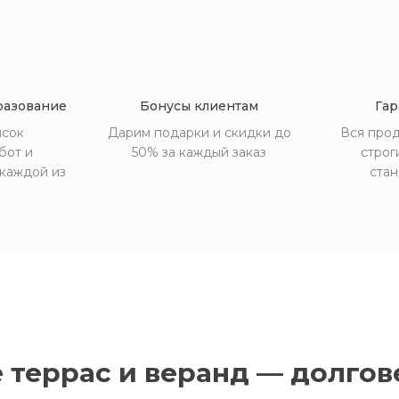
разование
Бонусы клиентам
Гар
исок
Дарим подарки и скидки до
Вся прод
бот и
50% за каждый заказ
строг
 каждой из
стан
террас и веранд — долгове