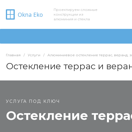
Проектируем сложные
Okna Eko
конструкции из
алюминия и стекла
Главная
/
Услуги
/
Алюминиевое остекление террас, веранд, з
Остекление террас и вера
УСЛУГА ПОД КЛЮЧ
Остекление терра