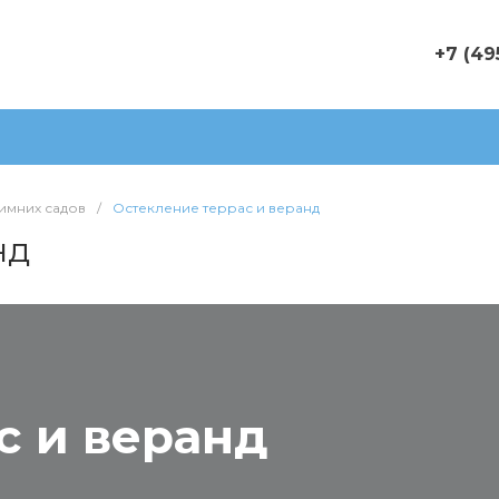
+7 (49
+7 (495)
г. Москва
домовла
Киевское
Пн-Пт: 9
имних садов
/
Остекление террас и веранд
Cб-Вс: 
info@okn
нд
с и веранд