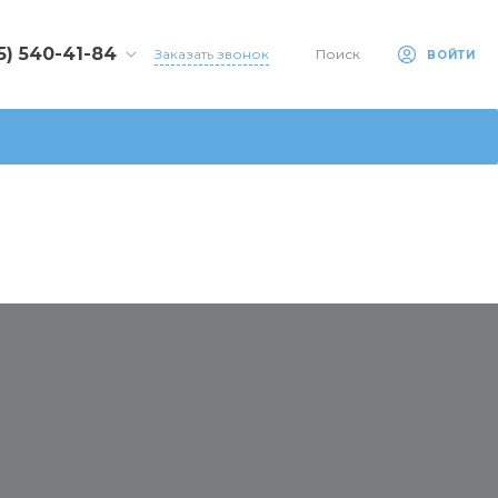
5) 540-41-84
Заказать звонок
Поиск
ВОЙТИ
 540-41-84
, 22-ой км.
дение 4,
 ш., 22
:00-18:00
Выходной
a-eko.ru