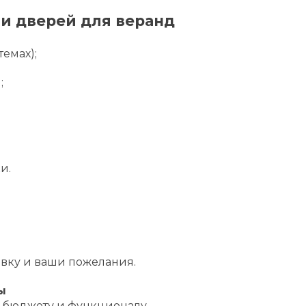
и дверей для веранд
емах);
;
и.
вку и ваши пожелания.
ы
 бюджету и функционалу.